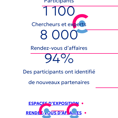
Participants
1 100
Chercheurs et experts
8 000
Rendez-vous d’affaires
94%
LE RENDEZ-VOUS DE LA R&D
POUR LES ENTREPRISES
LES 21 & 22 OCTOBRE 2026
Des participants ont identifié
À L’ESPACE CHAMPERRET DE PARIS
de nouveaux partenaires
ESPACES D’EXPOSITION
•
RENDEZ-VOUS D’AFFAIRES
•